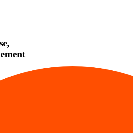
se,
uement