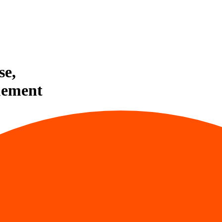
se,
uement