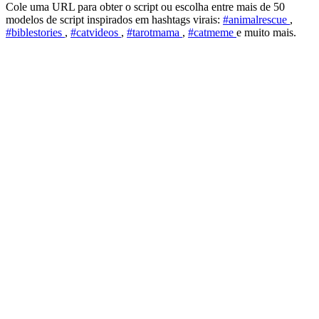
Cole uma URL para obter o script ou escolha entre mais de 50
modelos de script inspirados em hashtags virais:
#animalrescue
,
#biblestories
,
#catvideos
,
#tarotmama
,
#catmeme
e muito mais.