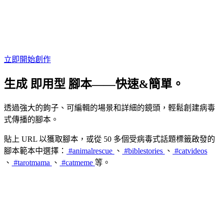
立即開始創作
生成
即用型
腳本——
快速&簡單
。
透過強大的鉤子、可編輯的場景和詳細的鏡頭，輕鬆創建病毒
式傳播的腳本。
貼上 URL 以獲取腳本，或從 50 多個受病毒式話題標籤啟發的
腳本範本中選擇：
#animalrescue
、
#biblestories
、
#catvideos
、
#tarotmama
、
#catmeme
等。