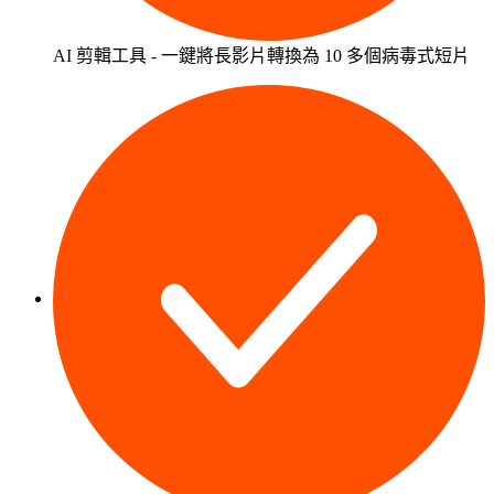
AI 剪輯工具 - 一鍵將長影片轉換為 10 多個病毒式短片