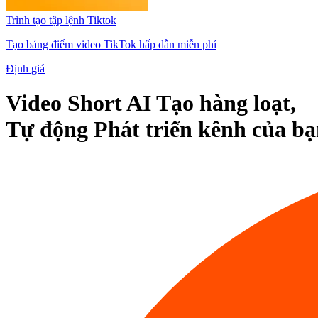
Trình tạo tập lệnh Tiktok
Tạo bảng điểm video TikTok hấp dẫn miễn phí
Định giá
Video Short AI
Tạo
hàng loạt,
Tự động
Phát triển
kênh của bạ