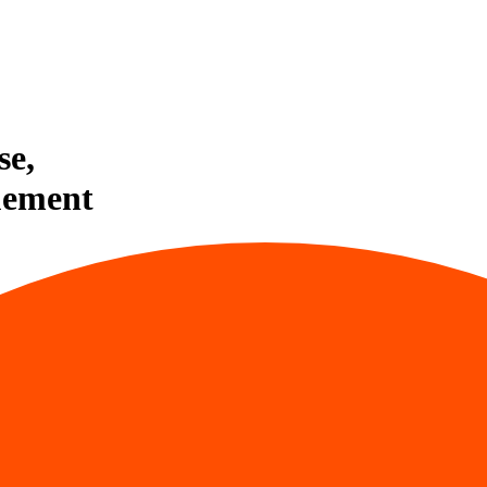
se,
uement