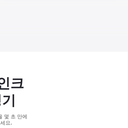
마인크
성기
 몇 초 만에
세요.