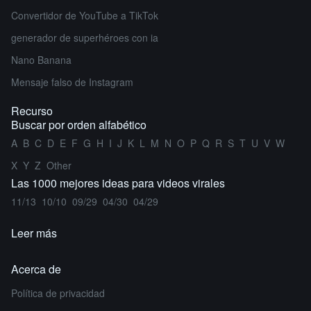
Convertidor de YouTube a TikTok
generador de superhéroes con ia
Nano Banana
Mensaje falso de Instagram
Recurso
Buscar por orden alfabético
A
B
C
D
E
F
G
H
I
J
K
L
M
N
O
P
Q
R
S
T
U
V
W
X
Y
Z
Other
Las 1000 mejores ideas para videos virales
11/13
10/10
09/29
04/30
04/29
Leer más
Acerca de
Política de privacidad