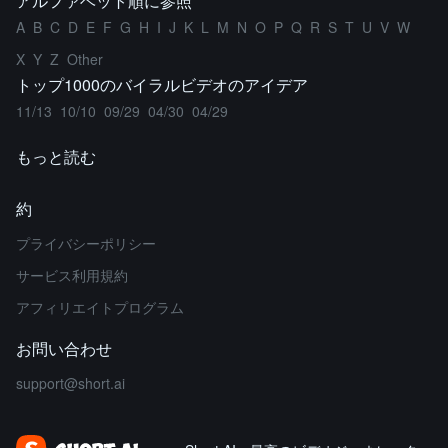
アルファベット順に参照
A
B
C
D
E
F
G
H
I
J
K
L
M
N
O
P
Q
R
S
T
U
V
W
X
Y
Z
Other
トップ1000のバイラルビデオのアイデア
11/13
10/10
09/29
04/30
04/29
もっと読む
約
プライバシーポリシー
サービス利用規約
アフィリエイトプログラム
お問い合わせ
support@short.ai